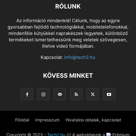
RÓLUNK
Az információ mindenkié! Célunk, hogy az egyre
gyorsabban fejlődő technológiákkal, mobiletelefonokkal,
mindenféle kütyükkel naprakészek legyetek, különböző
termékeket ismertethessünk meg veletek szövegesen,
illetve videó formájában.
Kapcsolat:
info@tech2.hu
KÖVESS MINKET
Főoldal
Impresszum
Hivatalos oldalak, kapcsolat
Copyright © 2023 -
Tech2.hu
/// A weboldalunk a
Prémium