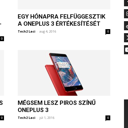
EGY HÓNAPRA FELFÜGGESZTIK
-
A ONEPLUS 3 ÉRTÉKESÍTÉSÉT
Tech2 Laci
-
aug 4, 2016
0
0
S
MÉGSEM LESZ PIROS SZÍNŰ
ONEPLUS 3
Tech2 Laci
-
júl 1, 2016
0
0