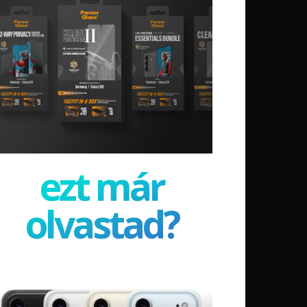
ezt már
olvastad?