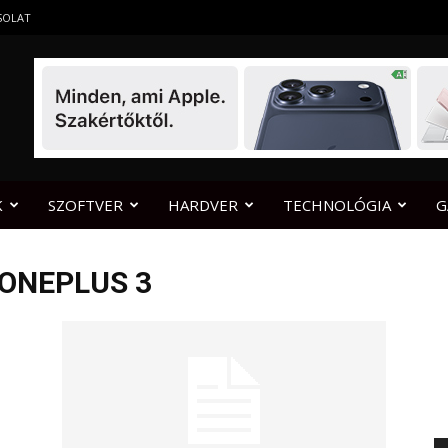
SOLAT
K
SZOFTVER
HARDVER
TECHNOLÓGIA
G
 ONEPLUS 3