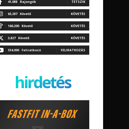
41,088
Rajongók
TETSZIK
63,287
Követő
KÖVETÉS
160,200
Követő
KÖVETÉS
3,827
Követő
KÖVETÉS
334,000
Feliratkozó
FELIRATKOZÁS
hirdetés