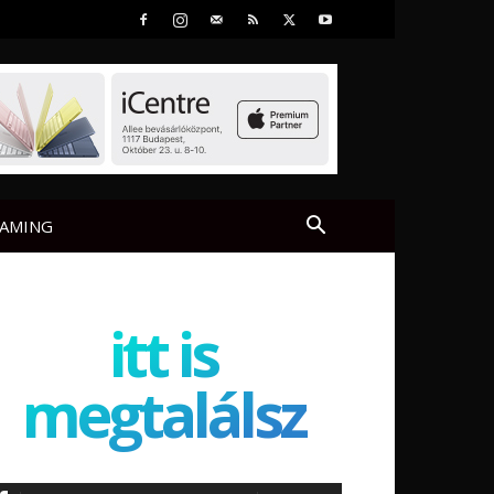
AMING
itt is
megtalálsz