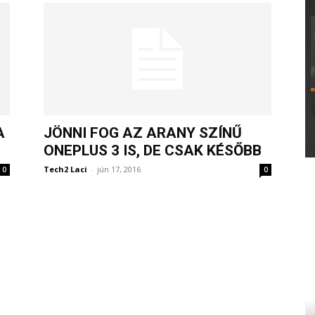
A
JÖNNI FOG AZ ARANY SZÍNŰ
ONEPLUS 3 IS, DE CSAK KÉSŐBB
Tech2 Laci
-
jún 17, 2016
0
0