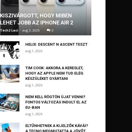
KISZIVÁRGOTT, HOGY MIBEN
LEHET JOBB AZ IPHONE AIR 2
Tech2 Laci
-
aug 3, 2026
0
HELIX: DESCENT N ASCENT TESZT
aug 1, 2026
TIM COOK: AKKORA A KERESLET,
HOGY AZ APPLE NEM TUD ELÉG
KÉSZÜLÉKET GYÁRTANI
aug 1, 2026
NEM KELL RÖGTÖN ÚJAT VENNI?
FONTOS VÁLTOZÁS INDULT EL AZ
EU-BAN
aug 1, 2026
ELTŰNHETNEK A KIJELZŐK KÁVÁI?
A TECNO MEGMUTATTA A JÖVŐT