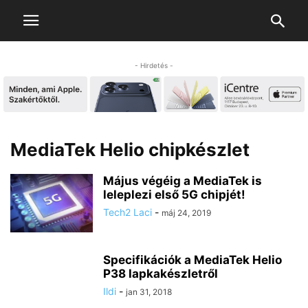
- Hirdetés -
MediaTek Helio chipkészlet
Május végéig a MediaTek is
leleplezi első 5G chipjét!
Tech2 Laci
-
máj 24, 2019
Specifikációk a MediaTek Helio
P38 lapkakészletről
Ildi
-
jan 31, 2018