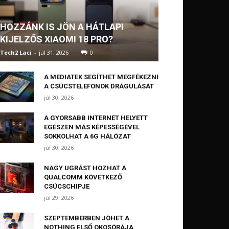
HOZZÁNK IS JÖN A HÁTLAPI
KIJELZŐS XIAOMI 18 PRO?
Tech2 Laci
-
júl 31, 2026
0
A MEDIATEK SEGÍTHET MEGFÉKEZNI
A CSÚCSTELEFONOK DRÁGULÁSÁT
júl 30, 2026
A GYORSABB INTERNET HELYETT
EGÉSZEN MÁS KÉPESSÉGÉVEL
SOKKOLHAT A 6G HÁLÓZAT
júl 30, 2026
NAGY UGRÁST HOZHAT A
QUALCOMM KÖVETKEZŐ
CSÚCSCHIPJE
júl 29, 2026
SZEPTEMBERBEN JÖHET A
NOTHING ELSŐ OKOSÓRÁJA