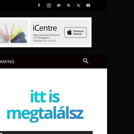
AMING
itt is
megtalálsz