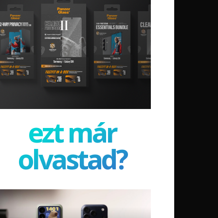
ezt már
olvastad?