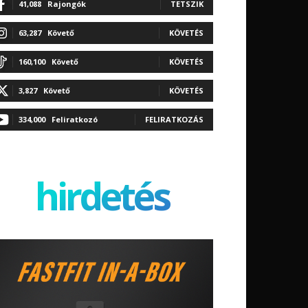
41,088
Rajongók
TETSZIK
63,287
Követő
KÖVETÉS
160,100
Követő
KÖVETÉS
3,827
Követő
KÖVETÉS
334,000
Feliratkozó
FELIRATKOZÁS
hirdetés