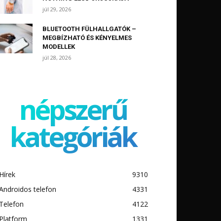
júl 29, 2026
BLUETOOTH FÜLHALLGATÓK –
MEGBÍZHATÓ ÉS KÉNYELMES
MODELLEK
júl 28, 2026
népszerű
kategóriák
Hírek
9310
Androidos telefon
4331
Telefon
4122
Platform
1331