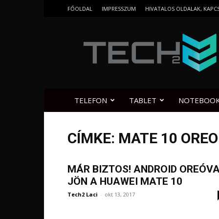
FŐOLDAL
IMPRESSZUM
HIVATALOS OLDALAK, KAPC
Tech2.hu
TELEFON
TABLET
NOTEBOO
CÍMKE: MATE 10 OREO
MÁR BIZTOS! ANDROID OREÓV
JÖN A HUAWEI MATE 10
Tech2 Laci
-
okt 13, 2017