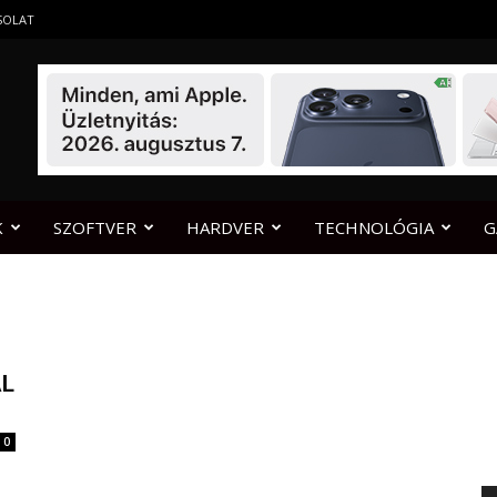
SOLAT
K
SZOFTVER
HARDVER
TECHNOLÓGIA
G
AL
0