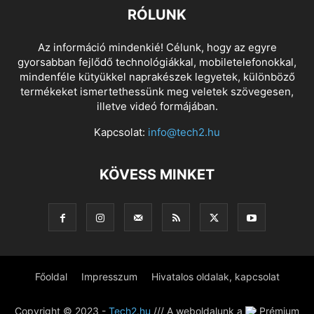
RÓLUNK
Az információ mindenkié! Célunk, hogy az egyre
gyorsabban fejlődő technológiákkal, mobiletelefonokkal,
mindenféle kütyükkel naprakészek legyetek, különböző
termékeket ismertethessünk meg veletek szövegesen,
illetve videó formájában.
Kapcsolat:
info@tech2.hu
KÖVESS MINKET
Főoldal
Impresszum
Hivatalos oldalak, kapcsolat
Copyright © 2023 -
Tech2.hu
/// A weboldalunk a
Prémium