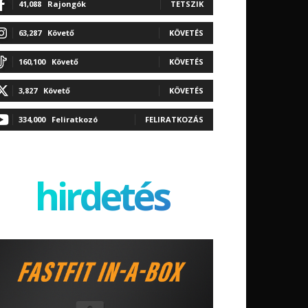
41,088
Rajongók
TETSZIK
63,287
Követő
KÖVETÉS
160,100
Követő
KÖVETÉS
3,827
Követő
KÖVETÉS
334,000
Feliratkozó
FELIRATKOZÁS
hirdetés