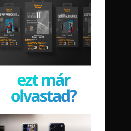
ezt már
olvastad?