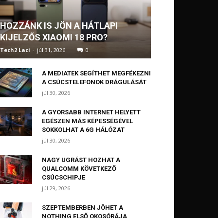
HOZZÁNK IS JÖN A HÁTLAPI
KIJELZŐS XIAOMI 18 PRO?
Tech2 Laci
-
júl 31, 2026
0
A MEDIATEK SEGÍTHET MEGFÉKEZNI
A CSÚCSTELEFONOK DRÁGULÁSÁT
júl 30, 2026
A GYORSABB INTERNET HELYETT
EGÉSZEN MÁS KÉPESSÉGÉVEL
SOKKOLHAT A 6G HÁLÓZAT
júl 30, 2026
NAGY UGRÁST HOZHAT A
QUALCOMM KÖVETKEZŐ
CSÚCSCHIPJE
júl 29, 2026
SZEPTEMBERBEN JÖHET A
NOTHING ELSŐ OKOSÓRÁJA