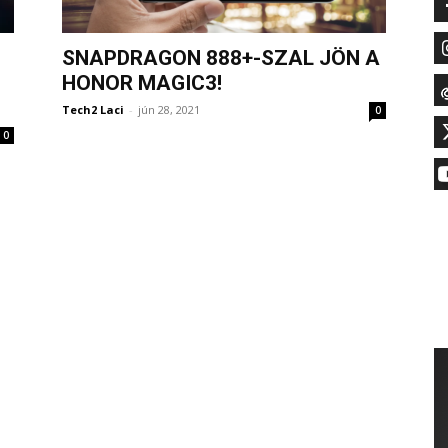
SNAPDRAGON 888+-SZAL JÖN A
HONOR MAGIC3!
Tech2 Laci
-
jún 28, 2021
0
0