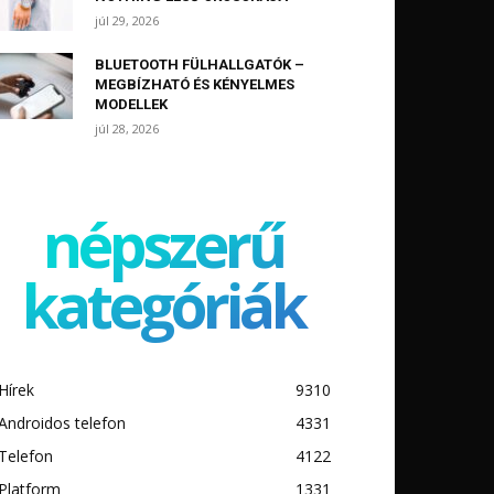
júl 29, 2026
BLUETOOTH FÜLHALLGATÓK –
MEGBÍZHATÓ ÉS KÉNYELMES
MODELLEK
júl 28, 2026
népszerű
kategóriák
Hírek
9310
Androidos telefon
4331
Telefon
4122
Platform
1331