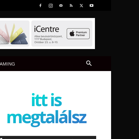
AMING
itt is
megtalálsz