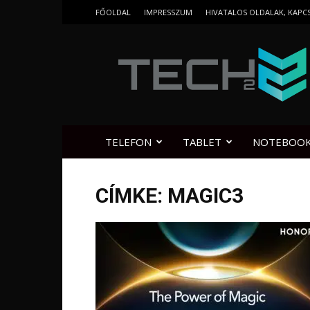
FŐOLDAL
IMPRESSZUM
HIVATALOS OLDALAK, KAPC
Tech2.hu
TELEFON
TABLET
NOTEBOO
CÍMKE: MAGIC3