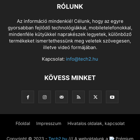
RÓLUNK
Az információ mindenkié! Célunk, hogy az egyre
gyorsabban fejlődő technológiákkal, mobiletelefonokkal,
mindenféle kütyükkel naprakészek legyetek, különböző
termékeket ismertethessünk meg veletek szövegesen,
illetve videó formájában.
Kapcsolat:
info@tech2.hu
KÖVESS MINKET
Főoldal
Impresszum
Hivatalos oldalak, kapcsolat
Copyright © 2023 -
Tech2.hu
/// A weboldalunk a
Prémium