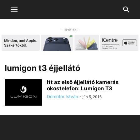
- Hirdetés -
lumigon t3 éjjellátó
Itt az első éjjellátó kamerás
okostelefon: Lumigon T3
Dömötör István
-
jún 5, 2016