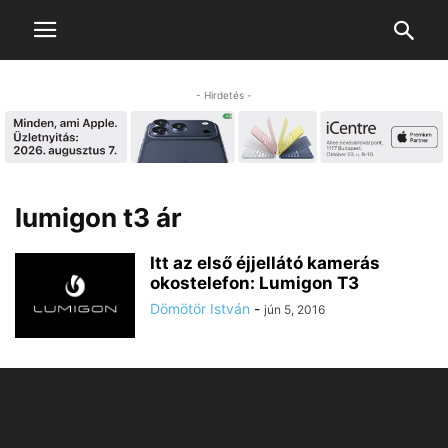
- Hirdetés -
lumigon t3 ár
Itt az első éjjellátó kamerás
okostelefon: Lumigon T3
Dömötör István
-
jún 5, 2016