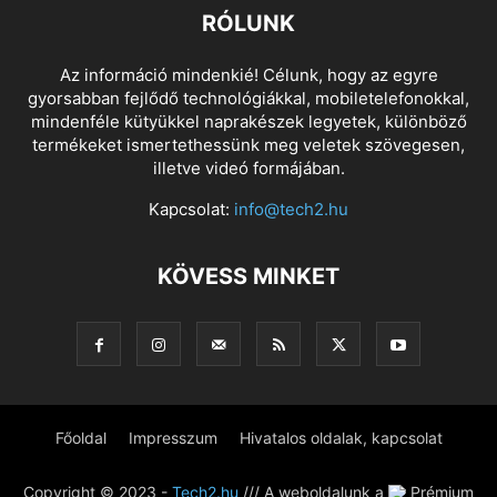
RÓLUNK
Az információ mindenkié! Célunk, hogy az egyre
gyorsabban fejlődő technológiákkal, mobiletelefonokkal,
mindenféle kütyükkel naprakészek legyetek, különböző
termékeket ismertethessünk meg veletek szövegesen,
illetve videó formájában.
Kapcsolat:
info@tech2.hu
KÖVESS MINKET
Főoldal
Impresszum
Hivatalos oldalak, kapcsolat
Copyright © 2023 -
Tech2.hu
/// A weboldalunk a
Prémium