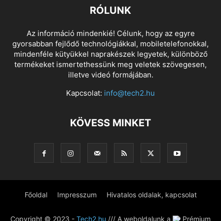
RÓLUNK
Az információ mindenkié! Célunk, hogy az egyre
gyorsabban fejlődő technológiákkal, mobiletelefonokkal,
mindenféle kütyükkel naprakészek legyetek, különböző
termékeket ismertethessünk meg veletek szövegesen,
illetve videó formájában.
Kapcsolat:
info@tech2.hu
KÖVESS MINKET
Főoldal
Impresszum
Hivatalos oldalak, kapcsolat
Copyright © 2023 -
Tech2.hu
/// A weboldalunk a
Prémium