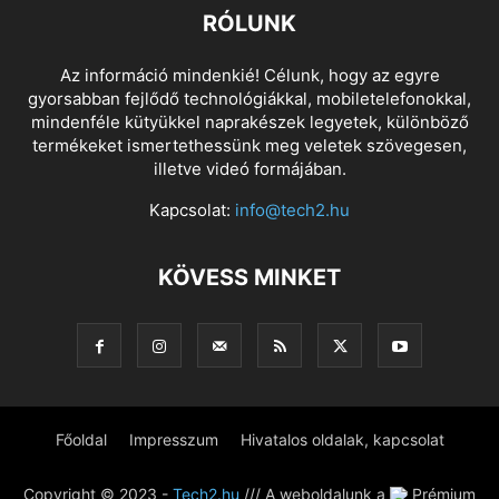
RÓLUNK
Az információ mindenkié! Célunk, hogy az egyre
gyorsabban fejlődő technológiákkal, mobiletelefonokkal,
mindenféle kütyükkel naprakészek legyetek, különböző
termékeket ismertethessünk meg veletek szövegesen,
illetve videó formájában.
Kapcsolat:
info@tech2.hu
KÖVESS MINKET
Főoldal
Impresszum
Hivatalos oldalak, kapcsolat
Copyright © 2023 -
Tech2.hu
/// A weboldalunk a
Prémium