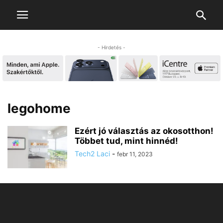
- Hirdetés -
legohome
Ezért jó választás az okosotthon!
Többet tud, mint hinnéd!
Tech2 Laci
-
febr 11, 2023