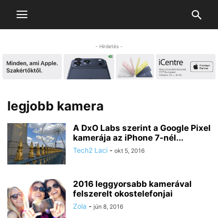
- Hirdetés -
legjobb kamera
A DxO Labs szerint a Google Pixel
kamerája az iPhone 7-nél...
Tech2 Laci
-
okt 5, 2016
2016 leggyorsabb kamerával
felszerelt okostelefonjai
Zola
-
jún 8, 2016