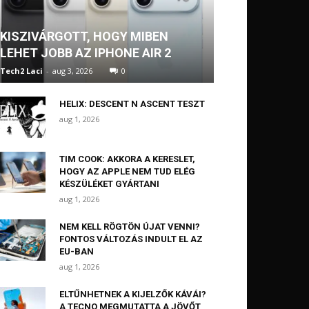
KISZIVÁRGOTT, HOGY MIBEN
LEHET JOBB AZ IPHONE AIR 2
Tech2 Laci
-
aug 3, 2026
0
HELIX: DESCENT N ASCENT TESZT
aug 1, 2026
TIM COOK: AKKORA A KERESLET,
HOGY AZ APPLE NEM TUD ELÉG
KÉSZÜLÉKET GYÁRTANI
aug 1, 2026
NEM KELL RÖGTÖN ÚJAT VENNI?
FONTOS VÁLTOZÁS INDULT EL AZ
EU-BAN
aug 1, 2026
ELTŰNHETNEK A KIJELZŐK KÁVÁI?
A TECNO MEGMUTATTA A JÖVŐT