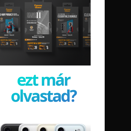
ezt már
olvastad?