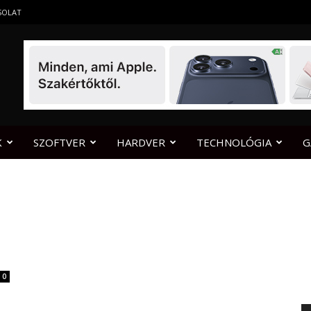
SOLAT
K
SZOFTVER
HARDVER
TECHNOLÓGIA
G
0