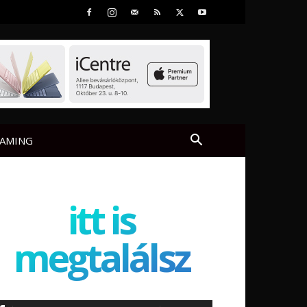
AMING
itt is
megtalálsz