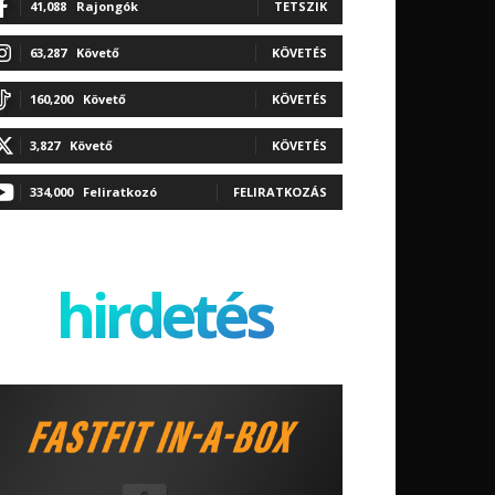
41,088
Rajongók
TETSZIK
63,287
Követő
KÖVETÉS
160,200
Követő
KÖVETÉS
3,827
Követő
KÖVETÉS
334,000
Feliratkozó
FELIRATKOZÁS
hirdetés