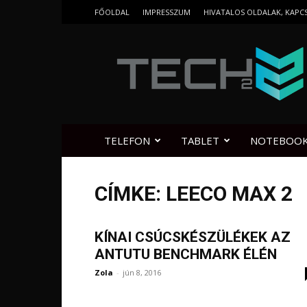
FŐOLDAL
IMPRESSZUM
HIVATALOS OLDALAK, KAPC
Tech2.hu
TELEFON
TABLET
NOTEBOO
CÍMKE: LEECO MAX 2
KÍNAI CSÚCSKÉSZÜLÉKEK AZ
ANTUTU BENCHMARK ÉLÉN
Zola
-
jún 8, 2016