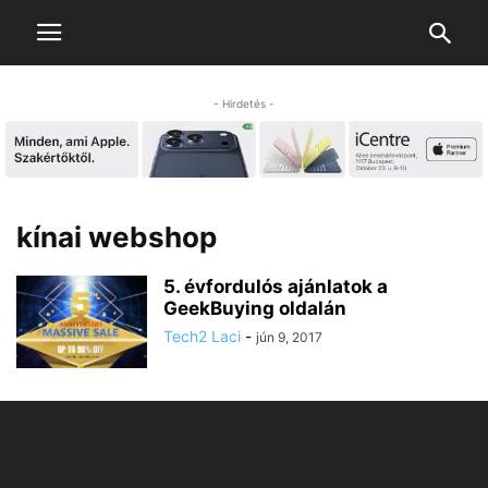
- Hirdetés -
kínai webshop
5. évfordulós ajánlatok a
GeekBuying oldalán
Tech2 Laci
-
jún 9, 2017