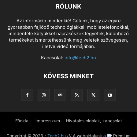
RÓLUNK
Az információ mindenkié! Célunk, hogy az egyre
gyorsabban fejlődő technológiákkal, mobiletelefonokkal,
mindenféle kütyükkel naprakészek legyetek, különböző
termékeket ismertethessünk meg veletek szövegesen,
illetve videó formájában.
Kapcsolat:
info@tech2.hu
KÖVESS MINKET
Főoldal
Impresszum
Hivatalos oldalak, kapcsolat
Copyright © 2023 -
Tech2.hu
/// A weboldalunk a
Prémium