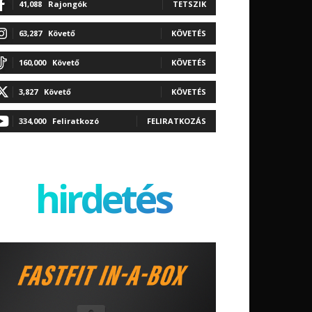
41,088
Rajongók
TETSZIK
63,287
Követő
KÖVETÉS
160,000
Követő
KÖVETÉS
3,827
Követő
KÖVETÉS
334,000
Feliratkozó
FELIRATKOZÁS
hirdetés