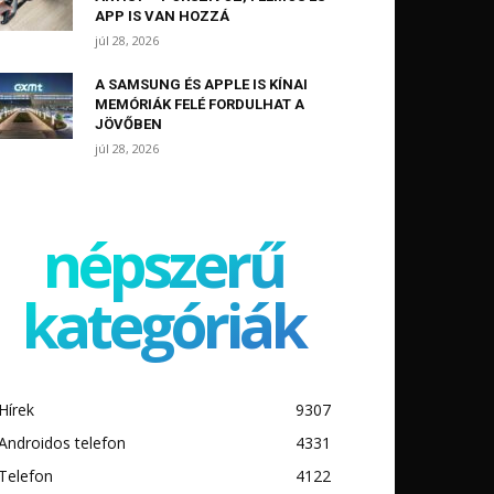
APP IS VAN HOZZÁ
júl 28, 2026
A SAMSUNG ÉS APPLE IS KÍNAI
MEMÓRIÁK FELÉ FORDULHAT A
JÖVŐBEN
júl 28, 2026
népszerű
kategóriák
Hírek
9307
Androidos telefon
4331
Telefon
4122