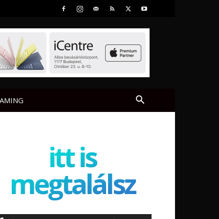
AMING
itt is
megtalálsz