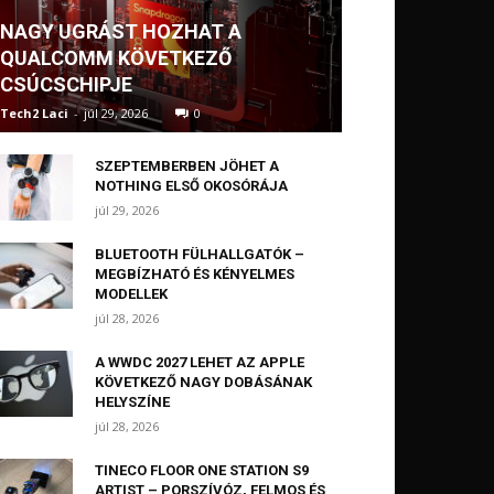
NAGY UGRÁST HOZHAT A
QUALCOMM KÖVETKEZŐ
CSÚCSCHIPJE
Tech2 Laci
-
júl 29, 2026
0
SZEPTEMBERBEN JÖHET A
NOTHING ELSŐ OKOSÓRÁJA
júl 29, 2026
BLUETOOTH FÜLHALLGATÓK –
MEGBÍZHATÓ ÉS KÉNYELMES
MODELLEK
júl 28, 2026
A WWDC 2027 LEHET AZ APPLE
KÖVETKEZŐ NAGY DOBÁSÁNAK
HELYSZÍNE
júl 28, 2026
TINECO FLOOR ONE STATION S9
ARTIST – PORSZÍVÓZ, FELMOS ÉS