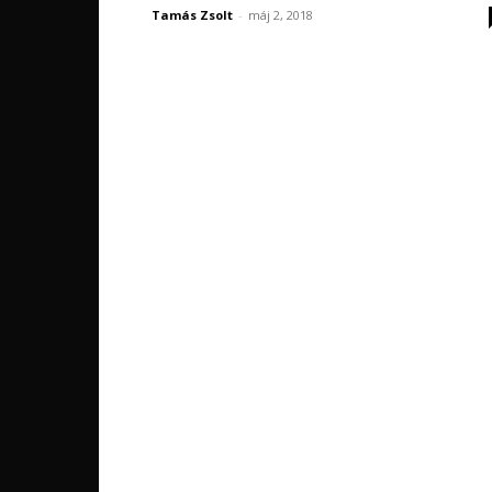
Tamás Zsolt
-
máj 2, 2018