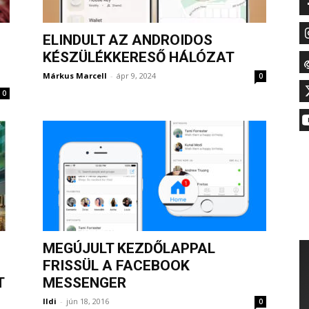
ELINDULT AZ ANDROIDOS
KÉSZÜLÉKKERESŐ HÁLÓZAT
Márkus Marcell
-
ápr 9, 2024
0
0
MEGÚJULT KEZDŐLAPPAL
FRISSÜL A FACEBOOK
T
MESSENGER
Ildi
-
jún 18, 2016
0