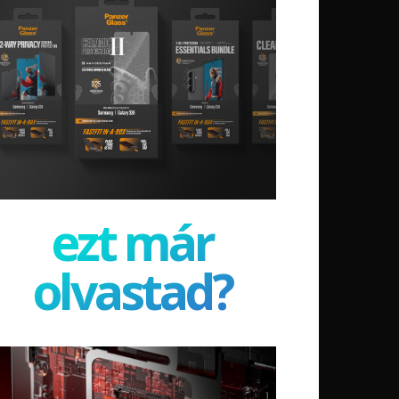
ezt már
olvastad?