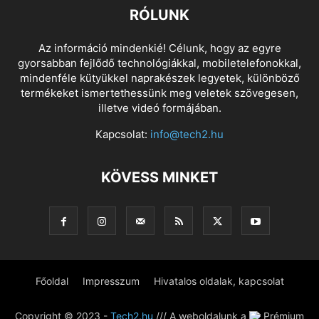
RÓLUNK
Az információ mindenkié! Célunk, hogy az egyre
gyorsabban fejlődő technológiákkal, mobiletelefonokkal,
mindenféle kütyükkel naprakészek legyetek, különböző
termékeket ismertethessünk meg veletek szövegesen,
illetve videó formájában.
Kapcsolat:
info@tech2.hu
KÖVESS MINKET
Főoldal
Impresszum
Hivatalos oldalak, kapcsolat
Copyright © 2023 -
Tech2.hu
/// A weboldalunk a
Prémium