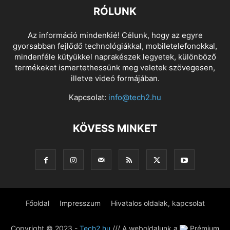
RÓLUNK
Az információ mindenkié! Célunk, hogy az egyre
gyorsabban fejlődő technológiákkal, mobiletelefonokkal,
mindenféle kütyükkel naprakészek legyetek, különböző
termékeket ismertethessünk meg veletek szövegesen,
illetve videó formájában.
Kapcsolat:
info@tech2.hu
KÖVESS MINKET
Főoldal
Impresszum
Hivatalos oldalak, kapcsolat
Copyright © 2023 -
Tech2.hu
/// A weboldalunk a
Prémium