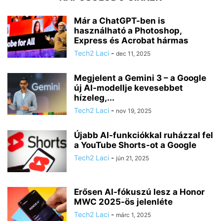
Már a ChatGPT-ben is
használható a Photoshop,
Express és Acrobat hármas
Tech2 Laci
-
dec 11, 2025
Megjelent a Gemini 3 – a Google
új AI-modellje kevesebbet
hízeleg,...
Tech2 Laci
-
nov 19, 2025
Újabb AI-funkciókkal ruházzal fel
a YouTube Shorts-ot a Google
Tech2 Laci
-
jún 21, 2025
Erősen AI-fókuszú lesz a Honor
MWC 2025-ös jelenléte
Tech2 Laci
-
márc 1, 2025