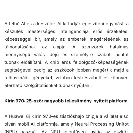
A felhő AI és a készülék AI ki tudják egészíteni egymást: a
készülék mesterséges intelligenciája erős érzékelési
képességgel bír, amely az emberek megértésének és
támogatásának az alapja. A szenzorok hatalmas
mennyiségű valós idejű és személyre szabott adatot
tudnak előállítani. A chip erős feldolgozó-képességének
segítségével pedig az eszközök jobban megértik majd a
felhasználói igényeket, valóban testreszabott és könnyen
elérhető szolgáltatásokat tudnak nyújtani.
Kirin 970: 25-ször nagyobb teljesítmény, nyitott platform
A Huawei új Kirin 970-es zászlóshajó chipje a vállalat első
olyan mobil AI platformja, amely Neural Processing Unitot
(NPU) használ. Az NPU jelentősen javítja az eszköz