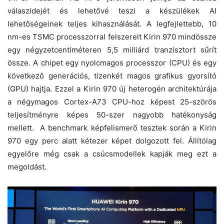
válaszidejét és lehetővé teszi a készülékek AI
lehetőségeinek teljes kihasználását. A legfejlettebb, 10
nm-es TSMC processzorral felszerelt Kirin 970 mindössze
egy négyzetcentiméteren 5,5 milliárd tranzisztort sűrít
össze. A chipet egy nyolcmagos processzor (CPU) és egy
következő generációs, tizenkét magos grafikus gyorsító
(GPU) hajtja. Ezzel a Kirin 970 új heterogén architektúrája
a négymagos Cortex-A73 CPU-hoz képest 25-szörös
teljesítményre képes 50-szer nagyobb hatékonyság
mellett. A benchmark képfelismerő tesztek során a Kirin
970 egy perc alatt kétezer képet dolgozott fel. Állítólag
egyelőre még csak a csúcsmodellek kapják meg ezt a
megoldást.