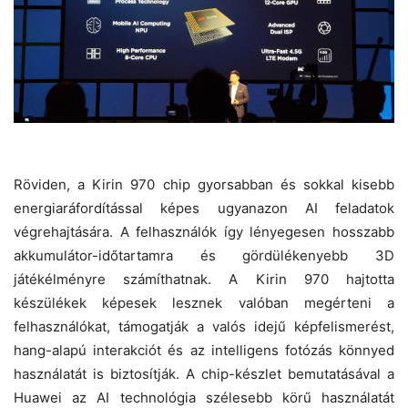
Röviden, a Kirin 970 chip gyorsabban és sokkal kisebb
energiaráfordítással képes ugyanazon AI feladatok
végrehajtására. A felhasználók így lényegesen hosszabb
akkumulátor-időtartamra és gördülékenyebb 3D
játékélményre számíthatnak. A Kirin 970 hajtotta
készülékek képesek lesznek valóban megérteni a
felhasználókat, támogatják a valós idejű képfelismerést,
hang-alapú interakciót és az intelligens fotózás könnyed
használatát is biztosítják. A chip-készlet bemutatásával a
Huawei az AI technológia szélesebb körű használatát