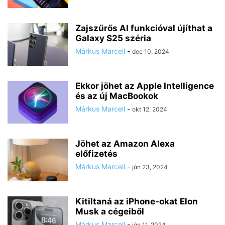
Zajszűrős AI funkcióval újíthat a
Galaxy S25 széria
Márkus Marcell
-
dec 10, 2024
Ekkor jöhet az Apple Intelligence
és az új MacBookok
Márkus Marcell
-
okt 12, 2024
Jöhet az Amazon Alexa
előfizetés
Márkus Marcell
-
jún 23, 2024
Kitiltaná az iPhone-okat Elon
Musk a cégeiből
Márkus Marcell
-
jún 11, 2024