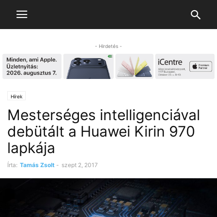
- Hirdetés -
Hírek
Mesterséges intelligenciával
debütált a Huawei Kirin 970
lapkája
Írta:
Tamás Zsolt
-
szept 2, 2017