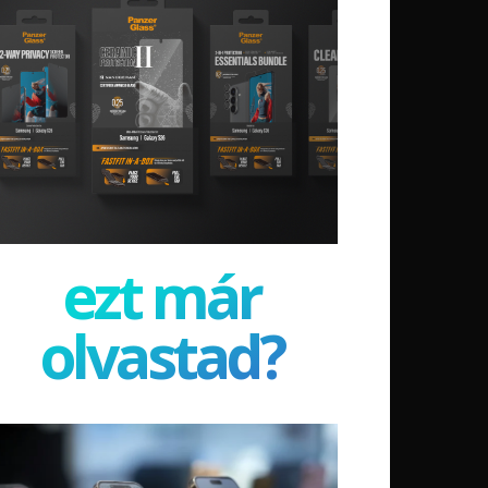
ezt már
olvastad?