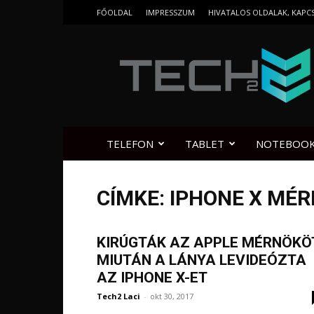
FŐOLDAL
IMPRESSZUM
HIVATALOS OLDALAK, KAPC
Tech2.hu
TELEFON
TABLET
NOTEBOO
CÍMKE: IPHONE X MÉ
KIRÚGTÁK AZ APPLE MÉRNÖKÖT
MIUTÁN A LÁNYA LEVIDEÓZTA
AZ IPHONE X-ET
Tech2 Laci
-
okt 30, 2017