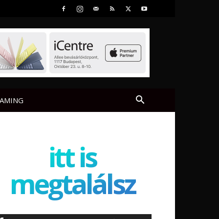
AMING
itt is
megtalálsz