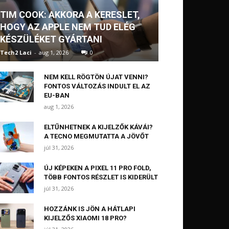
TIM COOK: AKKORA A KERESLET,
HOGY AZ APPLE NEM TUD ELÉG
KÉSZÜLÉKET GYÁRTANI
Tech2 Laci
-
aug 1, 2026
0
NEM KELL RÖGTÖN ÚJAT VENNI?
FONTOS VÁLTOZÁS INDULT EL AZ
EU-BAN
aug 1, 2026
ELTŰNHETNEK A KIJELZŐK KÁVÁI?
A TECNO MEGMUTATTA A JÖVŐT
júl 31, 2026
ÚJ KÉPEKEN A PIXEL 11 PRO FOLD,
TÖBB FONTOS RÉSZLET IS KIDERÜLT
júl 31, 2026
HOZZÁNK IS JÖN A HÁTLAPI
KIJELZŐS XIAOMI 18 PRO?