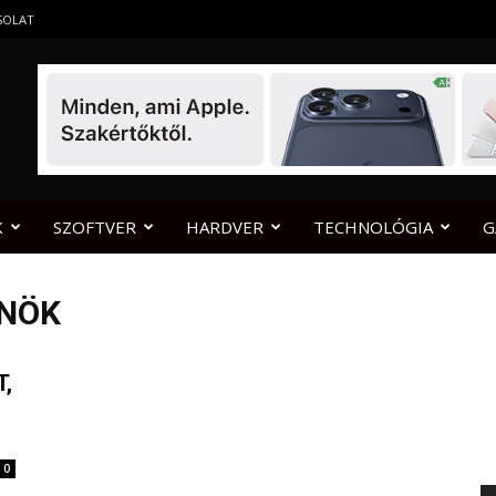
SOLAT
K
SZOFTVER
HARDVER
TECHNOLÓGIA
G
RNÖK
,
0