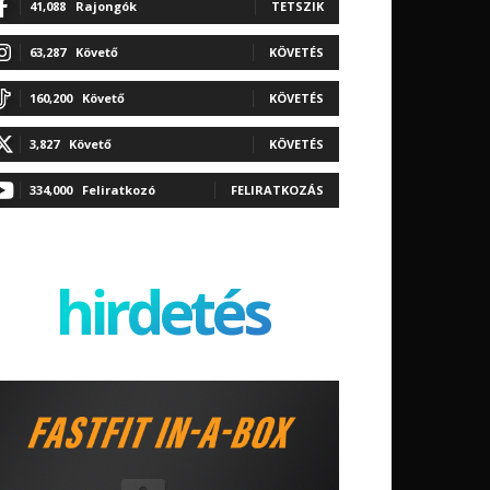
41,088
Rajongók
TETSZIK
63,287
Követő
KÖVETÉS
160,200
Követő
KÖVETÉS
3,827
Követő
KÖVETÉS
334,000
Feliratkozó
FELIRATKOZÁS
hirdetés