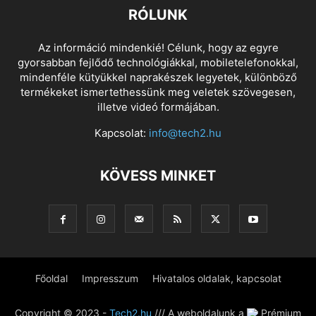
RÓLUNK
Az információ mindenkié! Célunk, hogy az egyre
gyorsabban fejlődő technológiákkal, mobiletelefonokkal,
mindenféle kütyükkel naprakészek legyetek, különböző
termékeket ismertethessünk meg veletek szövegesen,
illetve videó formájában.
Kapcsolat:
info@tech2.hu
KÖVESS MINKET
Főoldal
Impresszum
Hivatalos oldalak, kapcsolat
Copyright © 2023 -
Tech2.hu
/// A weboldalunk a
Prémium