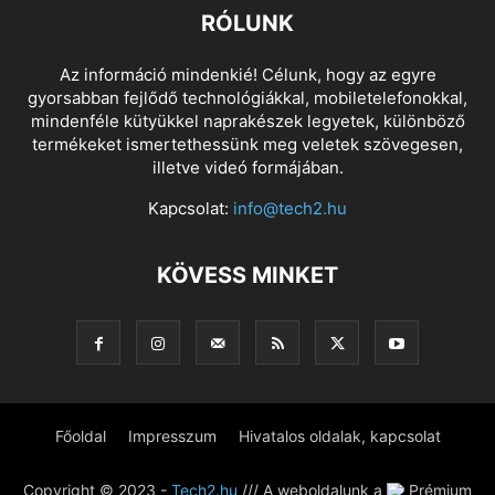
RÓLUNK
Az információ mindenkié! Célunk, hogy az egyre
gyorsabban fejlődő technológiákkal, mobiletelefonokkal,
mindenféle kütyükkel naprakészek legyetek, különböző
termékeket ismertethessünk meg veletek szövegesen,
illetve videó formájában.
Kapcsolat:
info@tech2.hu
KÖVESS MINKET
Főoldal
Impresszum
Hivatalos oldalak, kapcsolat
Copyright © 2023 -
Tech2.hu
/// A weboldalunk a
Prémium