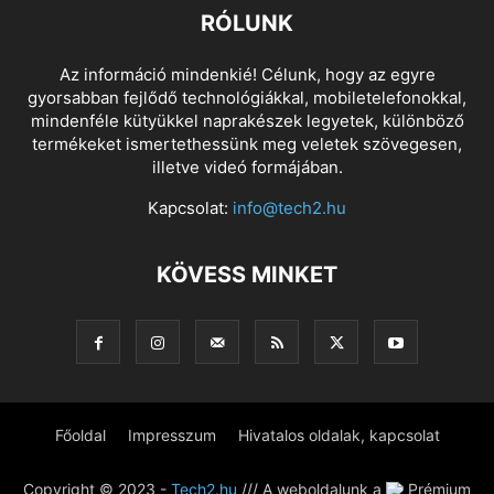
RÓLUNK
Az információ mindenkié! Célunk, hogy az egyre
gyorsabban fejlődő technológiákkal, mobiletelefonokkal,
mindenféle kütyükkel naprakészek legyetek, különböző
termékeket ismertethessünk meg veletek szövegesen,
illetve videó formájában.
Kapcsolat:
info@tech2.hu
KÖVESS MINKET
Főoldal
Impresszum
Hivatalos oldalak, kapcsolat
Copyright © 2023 -
Tech2.hu
/// A weboldalunk a
Prémium