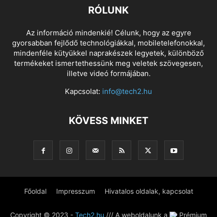
RÓLUNK
Az információ mindenkié! Célunk, hogy az egyre
gyorsabban fejlődő technológiákkal, mobiletelefonokkal,
mindenféle kütyükkel naprakészek legyetek, különböző
termékeket ismertethessünk meg veletek szövegesen,
illetve videó formájában.
Kapcsolat:
info@tech2.hu
KÖVESS MINKET
Főoldal
Impresszum
Hivatalos oldalak, kapcsolat
Copyright © 2023 -
Tech2.hu
/// A weboldalunk a
Prémium