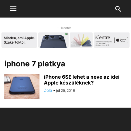
- Hirdetés -
iphone 7 pletkya
iPhone 6SE lehet a neve az idei
Apple készüléknek?
Zola
-
júl 25, 2016