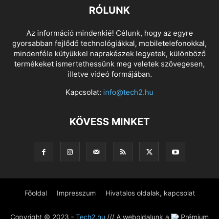
RÓLUNK
Az információ mindenkié! Célunk, hogy az egyre
gyorsabban fejlődő technológiákkal, mobiletelefonokkal,
mindenféle kütyükkel naprakészek legyetek, különböző
termékeket ismertethessünk meg veletek szövegesen,
illetve videó formájában.
Kapcsolat:
info@tech2.hu
KÖVESS MINKET
Főoldal
Impresszum
Hivatalos oldalak, kapcsolat
Copyright © 2023 -
Tech2.hu
/// A weboldalunk a
Prémium