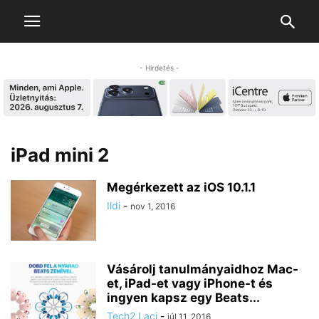
- Hirdetés -
iPad mini 2
Megérkezett az iOS 10.1.1
Ildi
-
nov 1, 2016
Vásárolj tanulmányaidhoz Mac-
et, iPad-et vagy iPhone-t és
ingyen kapsz egy Beats...
Tech2 Laci
-
júl 11, 2016