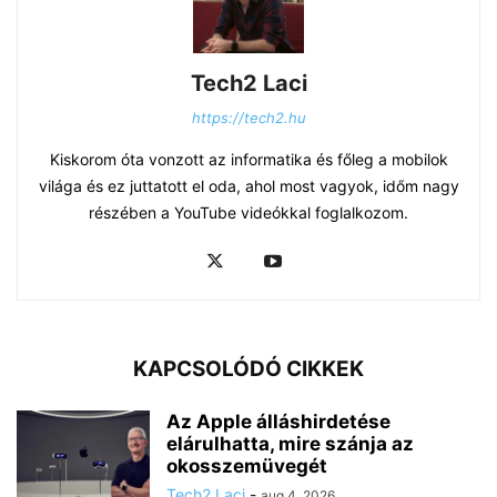
Tech2 Laci
https://tech2.hu
Kiskorom óta vonzott az informatika és főleg a mobilok
világa és ez juttatott el oda, ahol most vagyok, időm nagy
részében a YouTube videókkal foglalkozom.
KAPCSOLÓDÓ CIKKEK
Az Apple álláshirdetése
elárulhatta, mire szánja az
okosszemüvegét
Tech2 Laci
-
aug 4, 2026