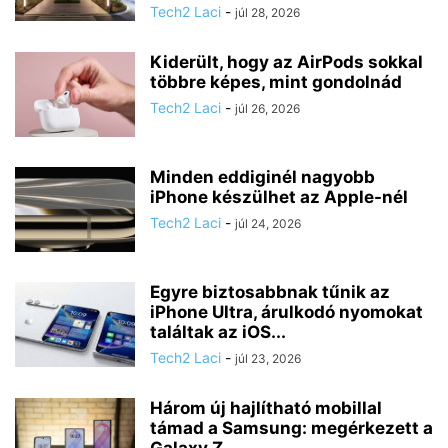
Tech2 Laci
-
júl 28, 2026
Kiderült, hogy az AirPods sokkal
többre képes, mint gondolnád
Tech2 Laci
-
júl 26, 2026
Minden eddiginél nagyobb
iPhone készülhet az Apple-nél
Tech2 Laci
-
júl 24, 2026
Egyre biztosabbnak tűnik az
iPhone Ultra, árulkodó nyomokat
találtak az iOS...
Tech2 Laci
-
júl 23, 2026
Három új hajlítható mobillal
támad a Samsung: megérkezett a
Galaxy Z...