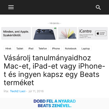
- Hirdetés -
Hírek
Tablet
iPad
Telefon
iPhone
Notebook
Laptop
Vásárolj tanulmányaidhoz
Mac-et, iPad-et vagy iPhone-
t és ingyen kapsz egy Beats
terméket
Írta:
Tech2 Laci
-
júl 11, 2016