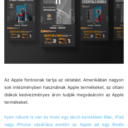
Az Apple fontosnak tartja az oktatást. Amerikában nagyon
sok intézményben használnak Apple termékeket, az ottani
diákok kedvezményes áron tudják megvásárolni az Apple
termékeket.
Ilyen nálunk is van és most egy akció keretében Mac, iPad
vagy iPhone vásárlása esetén az Apple ad egy Beats