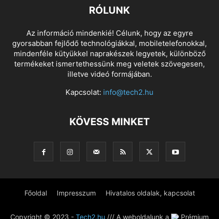
RÓLUNK
Az információ mindenkié! Célunk, hogy az egyre
gyorsabban fejlődő technológiákkal, mobiletelefonokkal,
mindenféle kütyükkel naprakészek legyetek, különböző
termékeket ismertethessünk meg veletek szövegesen,
illetve videó formájában.
Kapcsolat:
info@tech2.hu
KÖVESS MINKET
Főoldal
Impresszum
Hivatalos oldalak, kapcsolat
Copyright © 2023 -
Tech2.hu
/// A weboldalunk a
Prémium