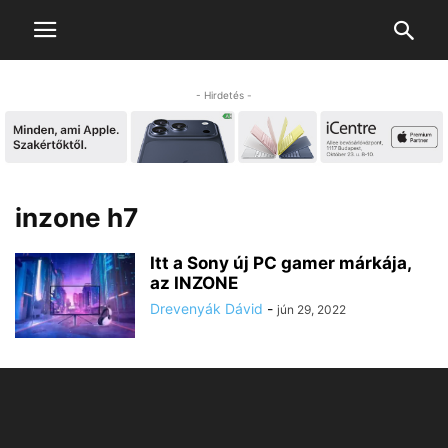
- Hirdetés -
inzone h7
Itt a Sony új PC gamer márkája,
az INZONE
Drevenyák Dávid
-
jún 29, 2022