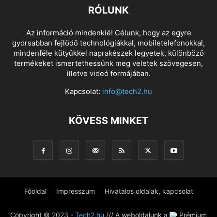
RÓLUNK
Az információ mindenkié! Célunk, hogy az egyre
gyorsabban fejlődő technológiákkal, mobiletelefonokkal,
mindenféle kütyükkel naprakészek legyetek, különböző
termékeket ismertethessünk meg veletek szövegesen,
illetve videó formájában.
Kapcsolat:
info@tech2.hu
KÖVESS MINKET
Főoldal
Impresszum
Hivatalos oldalak, kapcsolat
Copyright © 2023 -
Tech2.hu
/// A weboldalunk a
Prémium