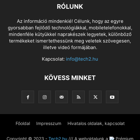
RÓLUNK
Az információ mindenkié! Célunk, hogy az egyre
gyorsabban fejlődő technológiákkal, mobiletelefonokkal,
mindenféle kütyükkel naprakészek legyetek, különböző
termékeket ismertethessünk meg veletek szövegesen,
illetve videó formájában.
Kapcsolat:
info@tech2.hu
KÖVESS MINKET
Főoldal
Impresszum
Hivatalos oldalak, kapcsolat
Copyright © 2023 -
Tech2.hu
/// A weboldalunk a
Prémium