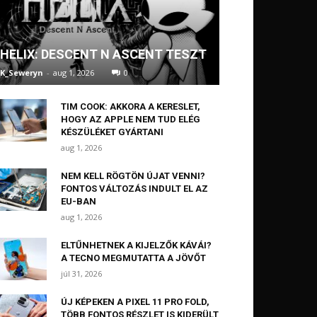
HELIX: DESCENT N ASCENT TESZT
K_Seweryn
-
aug 1, 2026
0
TIM COOK: AKKORA A KERESLET,
HOGY AZ APPLE NEM TUD ELÉG
KÉSZÜLÉKET GYÁRTANI
aug 1, 2026
NEM KELL RÖGTÖN ÚJAT VENNI?
FONTOS VÁLTOZÁS INDULT EL AZ
EU-BAN
aug 1, 2026
ELTŰNHETNEK A KIJELZŐK KÁVÁI?
A TECNO MEGMUTATTA A JÖVŐT
júl 31, 2026
ÚJ KÉPEKEN A PIXEL 11 PRO FOLD,
TÖBB FONTOS RÉSZLET IS KIDERÜLT