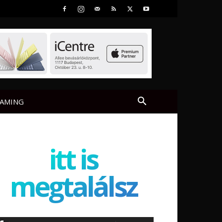
AMING
itt is
megtalálsz