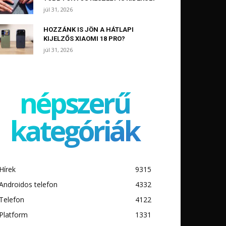
júl 31, 2026
HOZZÁNK IS JÖN A HÁTLAPI
KIJELZŐS XIAOMI 18 PRO?
júl 31, 2026
népszerű
kategóriák
Hírek
9315
Androidos telefon
4332
Telefon
4122
Platform
1331