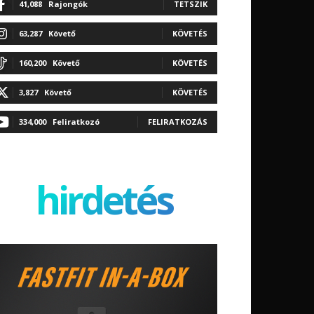
41,088
Rajongók
TETSZIK
63,287
Követő
KÖVETÉS
160,200
Követő
KÖVETÉS
3,827
Követő
KÖVETÉS
334,000
Feliratkozó
FELIRATKOZÁS
hirdetés