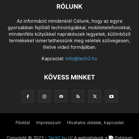
RÓLUNK
Az információ mindenkié! Célunk, hogy az egyre
gyorsabban fejlődő technológiákkal, mobiletelefonokkal,
mindenféle kütyükkel naprakészek legyetek, különböző
termékeket ismertethessünk meg veletek szövegesen,
illetve videó formájában.
Kapcsolat:
info@tech2.hu
KÖVESS MINKET
Főoldal
Impresszum
Hivatalos oldalak, kapcsolat
Copyright © 2023 -
Tech2.hu
/// A weboldalunk a
Prémium