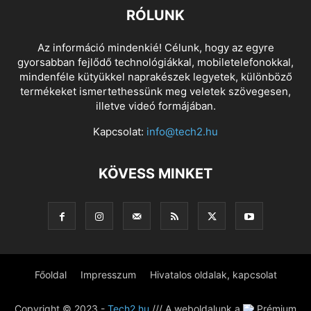
RÓLUNK
Az információ mindenkié! Célunk, hogy az egyre
gyorsabban fejlődő technológiákkal, mobiletelefonokkal,
mindenféle kütyükkel naprakészek legyetek, különböző
termékeket ismertethessünk meg veletek szövegesen,
illetve videó formájában.
Kapcsolat:
info@tech2.hu
KÖVESS MINKET
Főoldal
Impresszum
Hivatalos oldalak, kapcsolat
Copyright © 2023 -
Tech2.hu
/// A weboldalunk a
Prémium