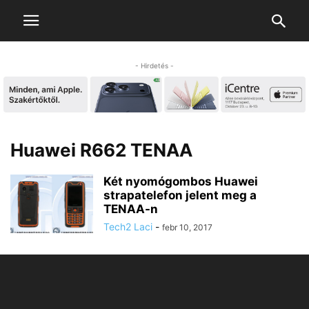
- Hirdetés -
Huawei R662 TENAA
Két nyomógombos Huawei
strapatelefon jelent meg a
TENAA-n
Tech2 Laci
-
febr 10, 2017