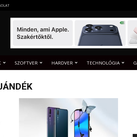
SOLAT
K
SZOFTVER
HARDVER
TECHNOLÓGIA
G
AJÁNDÉK