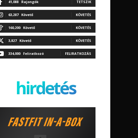
41,088
Rajongók
TETSZIK
63,287
Követő
KÖVETÉS
160,200
Követő
KÖVETÉS
3,827
Követő
KÖVETÉS
334,000
Feliratkozó
FELIRATKOZÁS
hirdetés