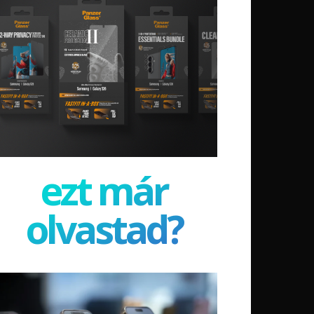
ezt már
olvastad?