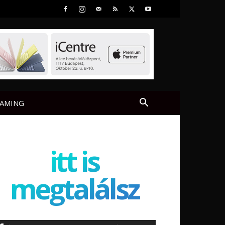
AMING
itt is
megtalálsz