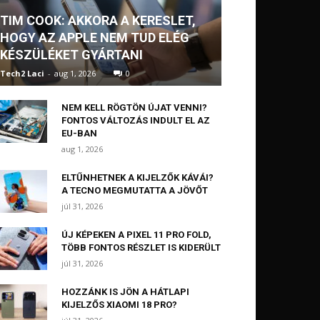
TIM COOK: AKKORA A KERESLET,
HOGY AZ APPLE NEM TUD ELÉG
KÉSZÜLÉKET GYÁRTANI
Tech2 Laci
-
aug 1, 2026
0
NEM KELL RÖGTÖN ÚJAT VENNI?
FONTOS VÁLTOZÁS INDULT EL AZ
EU-BAN
aug 1, 2026
ELTŰNHETNEK A KIJELZŐK KÁVÁI?
A TECNO MEGMUTATTA A JÖVŐT
júl 31, 2026
ÚJ KÉPEKEN A PIXEL 11 PRO FOLD,
TÖBB FONTOS RÉSZLET IS KIDERÜLT
júl 31, 2026
HOZZÁNK IS JÖN A HÁTLAPI
KIJELZŐS XIAOMI 18 PRO?