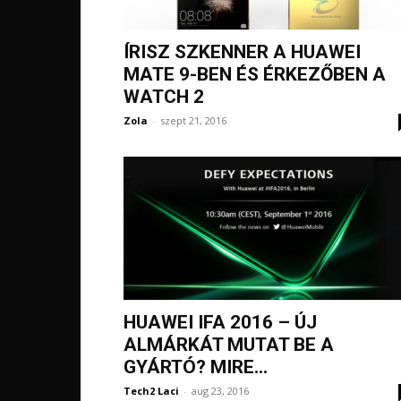
ÍRISZ SZKENNER A HUAWEI
MATE 9-BEN ÉS ÉRKEZŐBEN A
WATCH 2
Zola
-
szept 21, 2016
HUAWEI IFA 2016 – ÚJ
ALMÁRKÁT MUTAT BE A
GYÁRTÓ? MIRE...
Tech2 Laci
-
aug 23, 2016