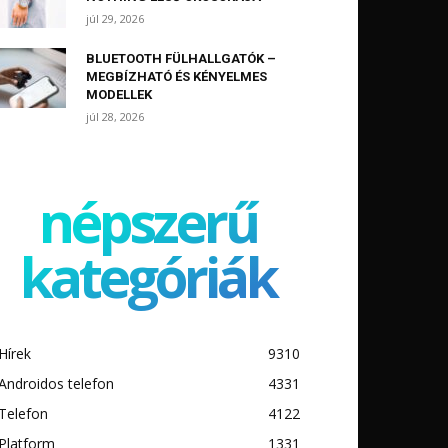
júl 29, 2026
BLUETOOTH FÜLHALLGATÓK –
MEGBÍZHATÓ ÉS KÉNYELMES
MODELLEK
júl 28, 2026
népszerű
kategóriák
Hírek
9310
Androidos telefon
4331
Telefon
4122
Platform
1331