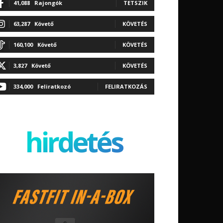
41,088
Rajongók
TETSZIK
63,287
Követő
KÖVETÉS
160,100
Követő
KÖVETÉS
3,827
Követő
KÖVETÉS
334,000
Feliratkozó
FELIRATKOZÁS
hirdetés