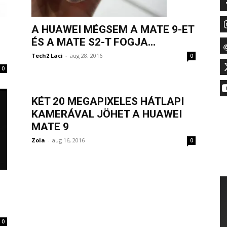
A HUAWEI MÉGSEM A MATE 9-ET
ÉS A MATE S2-T FOGJA...
Tech2 Laci
-
aug 28, 2016
0
0
KÉT 20 MEGAPIXELES HÁTLAPI
KAMERÁVAL JÖHET A HUAWEI
MATE 9
Zola
-
aug 16, 2016
0
0