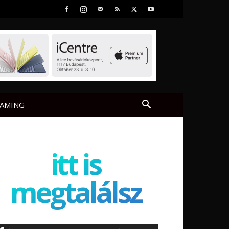
AMING
itt is
megtalálsz