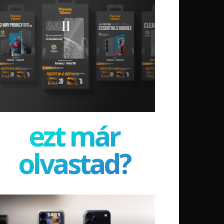
ezt már
olvastad?