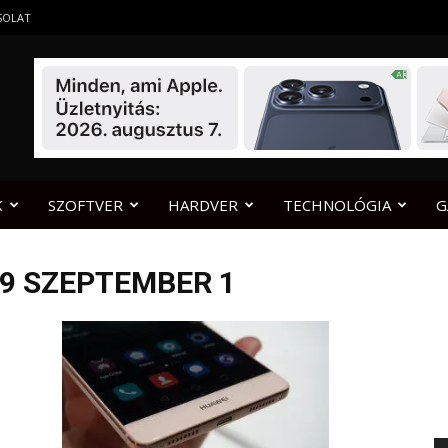
SOLAT
K
SZOFTVER
HARDVER
TECHNOLÓGIA
G
 9 SZEPTEMBER 1