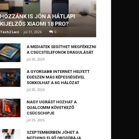
HOZZÁNK IS JÖN A HÁTLAPI
KIJELZŐS XIAOMI 18 PRO?
Tech2 Laci
-
júl 31, 2026
0
A MEDIATEK SEGÍTHET MEGFÉKEZNI
A CSÚCSTELEFONOK DRÁGULÁSÁT
júl 30, 2026
A GYORSABB INTERNET HELYETT
EGÉSZEN MÁS KÉPESSÉGÉVEL
SOKKOLHAT A 6G HÁLÓZAT
júl 30, 2026
NAGY UGRÁST HOZHAT A
QUALCOMM KÖVETKEZŐ
CSÚCSCHIPJE
júl 29, 2026
SZEPTEMBERBEN JÖHET A
NOTHING ELSŐ OKOSÓRÁJA