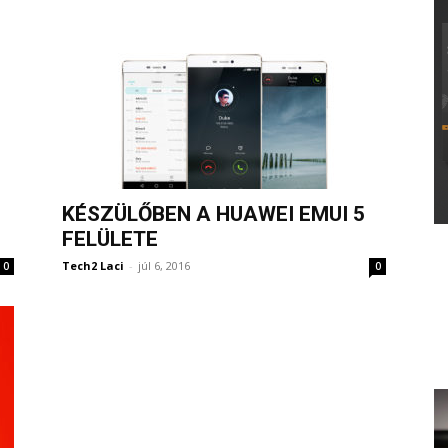
KÉSZÜLŐBEN A HUAWEI EMUI 5
E
FELÜLETE
Tech2 Laci
-
júl 6, 2016
0
0