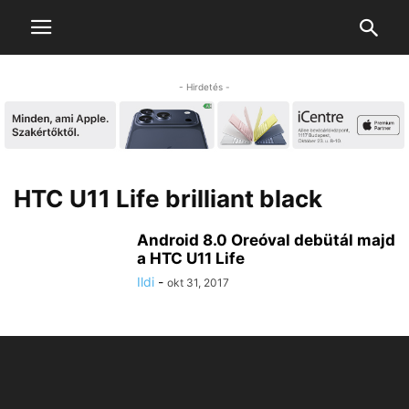
- Hirdetés -
HTC U11 Life brilliant black
Android 8.0 Oreóval debütál majd
a HTC U11 Life
Ildi
-
okt 31, 2017