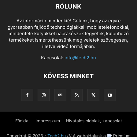
RÓLUNK
Az információ mindenkié! Célunk, hogy az egyre
gyorsabban fejlődő technológiákkal, mobiletelefonokkal,
mindenféle kütyükkel naprakészek legyetek, különböző
termékeket ismertethessünk meg veletek szövegesen,
illetve videó formájában.
Kapcsolat:
info@tech2.hu
KÖVESS MINKET
Főoldal
Impresszum
Hivatalos oldalak, kapcsolat
Copyright © 2023 -
Tech2.hu
/// A weboldalunk a
Prémium