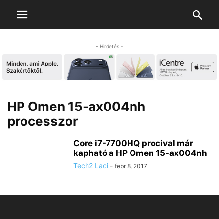
- Hirdetés -
HP Omen 15-ax004nh
processzor
Core i7-7700HQ procival már
kapható a HP Omen 15-ax004nh
Tech2 Laci
-
febr 8, 2017