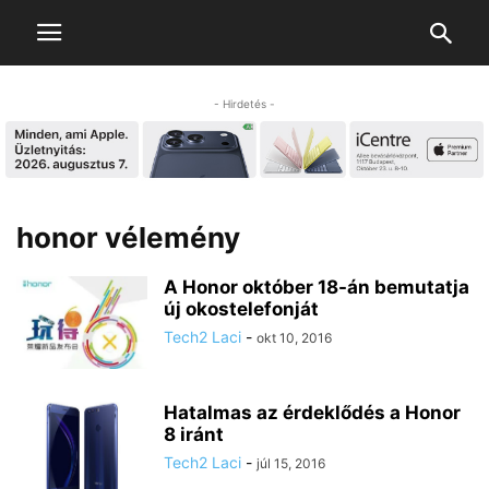
- Hirdetés -
honor vélemény
A Honor október 18-án bemutatja
új okostelefonját
Tech2 Laci
-
okt 10, 2016
Hatalmas az érdeklődés a Honor
8 iránt
Tech2 Laci
-
júl 15, 2016