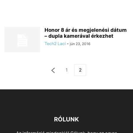
Honor 8 ár és megjelenési dátum
– dupla kamerával érkezhet
Tech2 Laci
-
jún 23, 2016
1
2
RÓLUNK