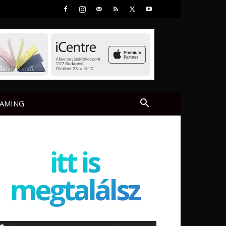
AMING
itt is
megtalálsz