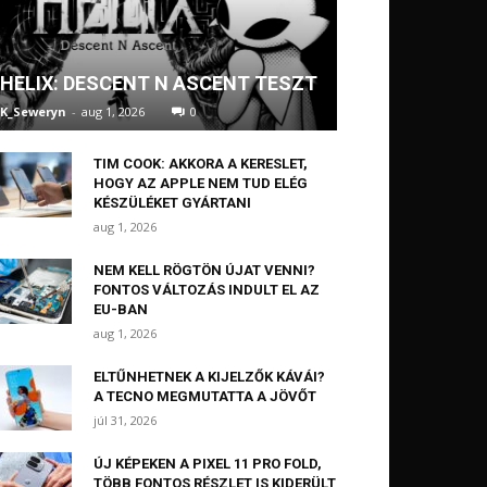
HELIX: DESCENT N ASCENT TESZT
K_Seweryn
-
aug 1, 2026
0
TIM COOK: AKKORA A KERESLET,
HOGY AZ APPLE NEM TUD ELÉG
KÉSZÜLÉKET GYÁRTANI
aug 1, 2026
NEM KELL RÖGTÖN ÚJAT VENNI?
FONTOS VÁLTOZÁS INDULT EL AZ
EU-BAN
aug 1, 2026
ELTŰNHETNEK A KIJELZŐK KÁVÁI?
A TECNO MEGMUTATTA A JÖVŐT
júl 31, 2026
ÚJ KÉPEKEN A PIXEL 11 PRO FOLD,
TÖBB FONTOS RÉSZLET IS KIDERÜLT