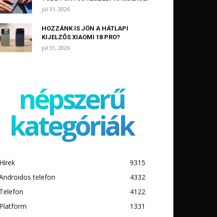
júl 31, 2026
HOZZÁNK IS JÖN A HÁTLAPI
KIJELZŐS XIAOMI 18 PRO?
júl 31, 2026
népszerű
kategóriák
Hírek
9315
Androidos telefon
4332
Telefon
4122
Platform
1331