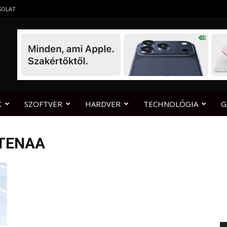
SOLAT
K
SZOFTVER
HARDVER
TECHNOLÓGIA
G
 TENAA