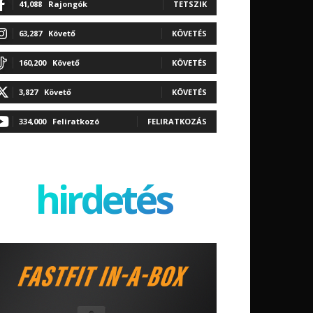
41,088
Rajongók
TETSZIK
63,287
Követő
KÖVETÉS
160,200
Követő
KÖVETÉS
3,827
Követő
KÖVETÉS
334,000
Feliratkozó
FELIRATKOZÁS
hirdetés