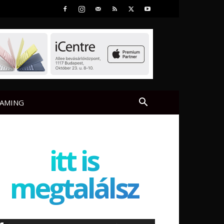
AMING
itt is
megtalálsz