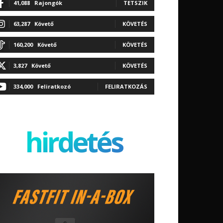
41,088
Rajongók
TETSZIK
63,287
Követő
KÖVETÉS
160,200
Követő
KÖVETÉS
3,827
Követő
KÖVETÉS
334,000
Feliratkozó
FELIRATKOZÁS
hirdetés