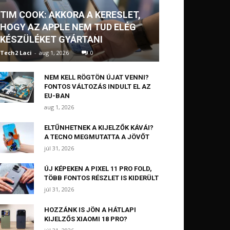
TIM COOK: AKKORA A KERESLET,
HOGY AZ APPLE NEM TUD ELÉG
KÉSZÜLÉKET GYÁRTANI
Tech2 Laci
-
aug 1, 2026
0
NEM KELL RÖGTÖN ÚJAT VENNI?
FONTOS VÁLTOZÁS INDULT EL AZ
EU-BAN
aug 1, 2026
ELTŰNHETNEK A KIJELZŐK KÁVÁI?
A TECNO MEGMUTATTA A JÖVŐT
júl 31, 2026
ÚJ KÉPEKEN A PIXEL 11 PRO FOLD,
TÖBB FONTOS RÉSZLET IS KIDERÜLT
júl 31, 2026
HOZZÁNK IS JÖN A HÁTLAPI
KIJELZŐS XIAOMI 18 PRO?