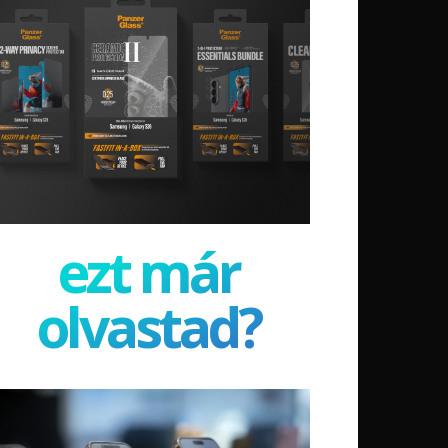
ezt már
olvastad?