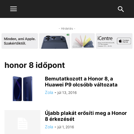
- Hirdetés -
honor 8 időpont
Bemutatkozott a Honor 8, a
Huawei P9 olcsóbb változata
Zola
-
júl 13, 2016
Újabb plakát erősíti meg a Honor
8 érkezését
Zola
-
júl 1, 2016