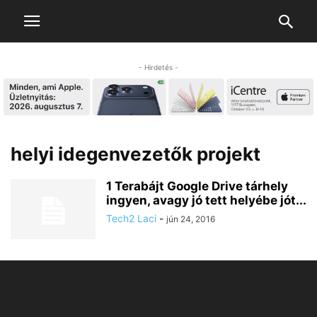
- Hirdetés -
helyi idegenvezetők projekt
1 Terabájt Google Drive tárhely
ingyen, avagy jó tett helyébe jót...
Tech2 Laci
-
jún 24, 2016