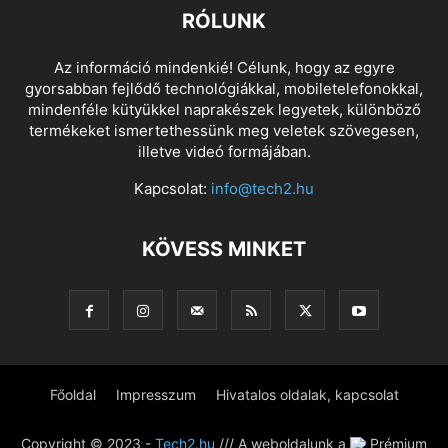
RÓLUNK
Az információ mindenkié! Célunk, hogy az egyre
gyorsabban fejlődő technológiákkal, mobiletelefonokkal,
mindenféle kütyükkel naprakészek legyetek, különböző
termékeket ismertethessünk meg veletek szövegesen,
illetve videó formájában.
Kapcsolat:
info@tech2.hu
KÖVESS MINKET
Főoldal
Impresszum
Hivatalos oldalak, kapcsolat
Copyright © 2023 -
Tech2.hu
/// A weboldalunk a
Prémium