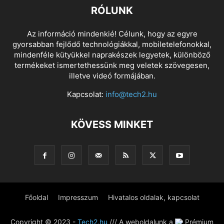
RÓLUNK
Az információ mindenkié! Célunk, hogy az egyre
gyorsabban fejlődő technológiákkal, mobiletelefonokkal,
mindenféle kütyükkel naprakészek legyetek, különböző
termékeket ismertethessünk meg veletek szövegesen,
illetve videó formájában.
Kapcsolat:
info@tech2.hu
KÖVESS MINKET
Főoldal
Impresszum
Hivatalos oldalak, kapcsolat
Copyright © 2023 -
Tech2.hu
/// A weboldalunk a
Prémium