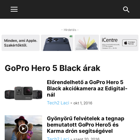
- Hirdetés -
GoPro Hero 5 Black árak
Előrendelhető a GoPro Hero 5
Black akciókamera az Edigital-
nál
Tech2 Laci
-
okt 1, 2016
Gyönyörű felvételek a tegnap
bemutatott GoPro Hero5 és
Karma drón segítségével
Tech2 Laci
-
szept 20, 2016