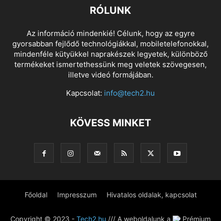
RÓLUNK
Az információ mindenkié! Célunk, hogy az egyre
gyorsabban fejlődő technológiákkal, mobiletelefonokkal,
mindenféle kütyükkel naprakészek legyetek, különböző
termékeket ismertethessünk meg veletek szövegesen,
illetve videó formájában.
Kapcsolat:
info@tech2.hu
KÖVESS MINKET
Főoldal
Impresszum
Hivatalos oldalak, kapcsolat
Copyright © 2023 -
Tech2.hu
/// A weboldalunk a
Prémium