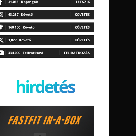
41,088
Rajongók
TETSZIK
63,287
Követő
KÖVETÉS
160,100
Követő
KÖVETÉS
3,827
Követő
KÖVETÉS
334,000
Feliratkozó
FELIRATKOZÁS
hirdetés