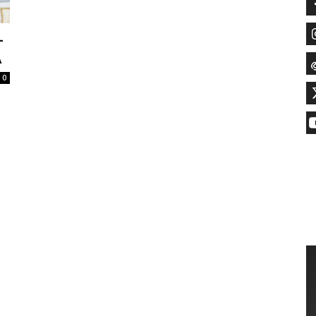
–
A
0