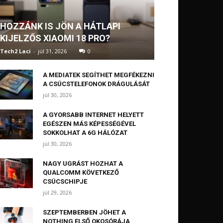
HOZZÁNK IS JÖN A HÁTLAPI
KIJELZŐS XIAOMI 18 PRO?
Tech2 Laci
-
júl 31, 2026
0
A MEDIATEK SEGÍTHET MEGFÉKEZNI
A CSÚCSTELEFONOK DRÁGULÁSÁT
júl 30, 2026
A GYORSABB INTERNET HELYETT
EGÉSZEN MÁS KÉPESSÉGÉVEL
SOKKOLHAT A 6G HÁLÓZAT
júl 30, 2026
NAGY UGRÁST HOZHAT A
QUALCOMM KÖVETKEZŐ
CSÚCSCHIPJE
júl 29, 2026
SZEPTEMBERBEN JÖHET A
NOTHING ELSŐ OKOSÓRÁJA