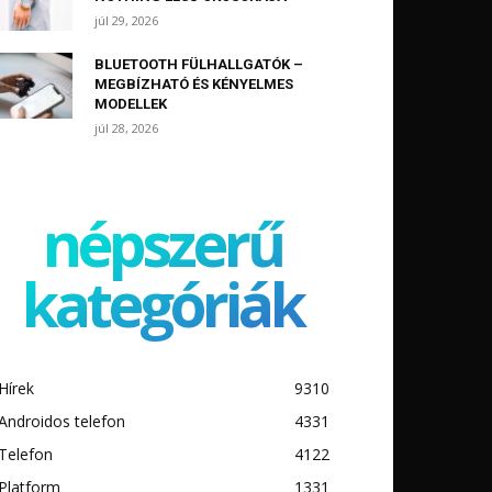
júl 29, 2026
BLUETOOTH FÜLHALLGATÓK –
MEGBÍZHATÓ ÉS KÉNYELMES
MODELLEK
júl 28, 2026
népszerű
kategóriák
Hírek
9310
Androidos telefon
4331
Telefon
4122
Platform
1331