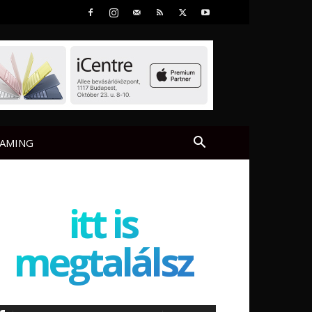
AMING
itt is
megtalálsz