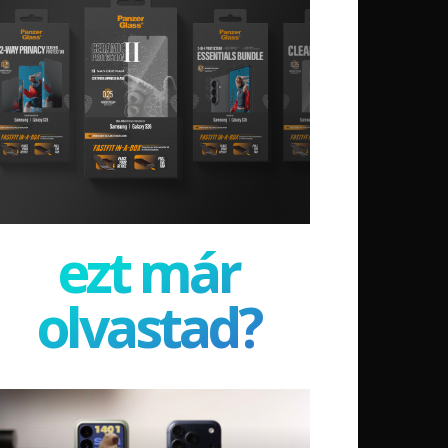
ezt már
olvastad?