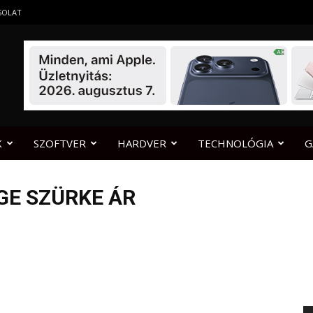
SOLAT
K
SZOFTVER
HARDVER
TECHNOLÓGIA
G
GE SZÜRKE ÁR