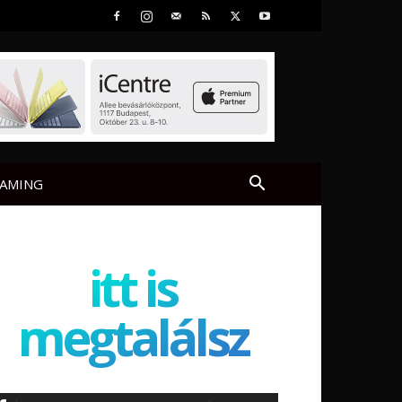
AMING
itt is
megtalálsz