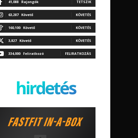
41,088
Rajongók
TETSZIK
63,287
Követő
KÖVETÉS
160,100
Követő
KÖVETÉS
3,827
Követő
KÖVETÉS
334,000
Feliratkozó
FELIRATKOZÁS
hirdetés