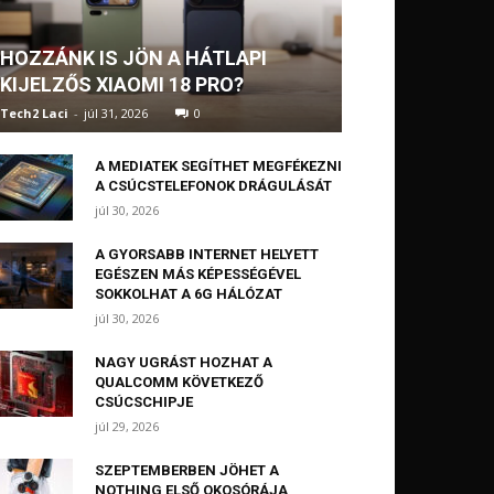
HOZZÁNK IS JÖN A HÁTLAPI
KIJELZŐS XIAOMI 18 PRO?
Tech2 Laci
-
júl 31, 2026
0
A MEDIATEK SEGÍTHET MEGFÉKEZNI
A CSÚCSTELEFONOK DRÁGULÁSÁT
júl 30, 2026
A GYORSABB INTERNET HELYETT
EGÉSZEN MÁS KÉPESSÉGÉVEL
SOKKOLHAT A 6G HÁLÓZAT
júl 30, 2026
NAGY UGRÁST HOZHAT A
QUALCOMM KÖVETKEZŐ
CSÚCSCHIPJE
júl 29, 2026
SZEPTEMBERBEN JÖHET A
NOTHING ELSŐ OKOSÓRÁJA