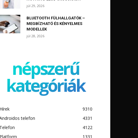
júl 29, 2026
BLUETOOTH FÜLHALLGATÓK –
MEGBÍZHATÓ ÉS KÉNYELMES
MODELLEK
júl 28, 2026
népszerű
kategóriák
Hírek
9310
Androidos telefon
4331
Telefon
4122
Platform
1331