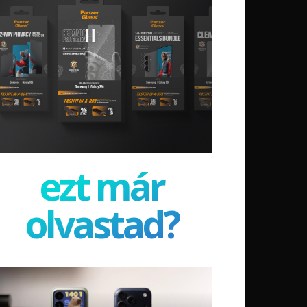
ezt már
olvastad?