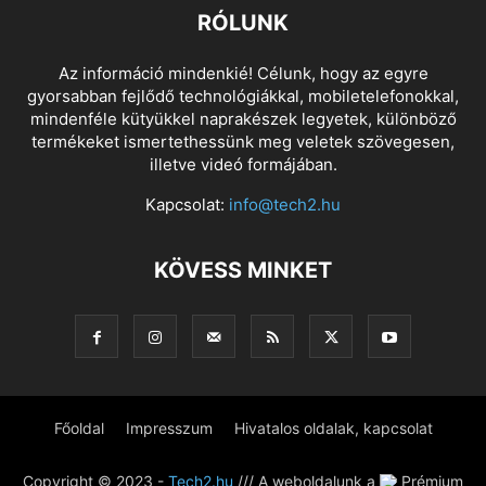
RÓLUNK
Az információ mindenkié! Célunk, hogy az egyre
gyorsabban fejlődő technológiákkal, mobiletelefonokkal,
mindenféle kütyükkel naprakészek legyetek, különböző
termékeket ismertethessünk meg veletek szövegesen,
illetve videó formájában.
Kapcsolat:
info@tech2.hu
KÖVESS MINKET
Főoldal
Impresszum
Hivatalos oldalak, kapcsolat
Copyright © 2023 -
Tech2.hu
/// A weboldalunk a
Prémium