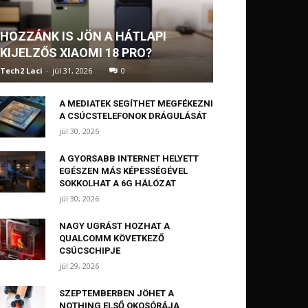
HOZZÁNK IS JÖN A HÁTLAPI
KIJELZŐS XIAOMI 18 PRO?
Tech2 Laci
-
júl 31, 2026
0
A MEDIATEK SEGÍTHET MEGFÉKEZNI
A CSÚCSTELEFONOK DRÁGULÁSÁT
júl 30, 2026
A GYORSABB INTERNET HELYETT
EGÉSZEN MÁS KÉPESSÉGÉVEL
SOKKOLHAT A 6G HÁLÓZAT
júl 30, 2026
NAGY UGRÁST HOZHAT A
QUALCOMM KÖVETKEZŐ
CSÚCSCHIPJE
júl 29, 2026
SZEPTEMBERBEN JÖHET A
NOTHING ELSŐ OKOSÓRÁJA