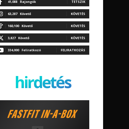
41,088
Rajongók
TETSZIK
63,287
Követő
KÖVETÉS
160,100
Követő
KÖVETÉS
3,827
Követő
KÖVETÉS
334,000
Feliratkozó
FELIRATKOZÁS
hirdetés