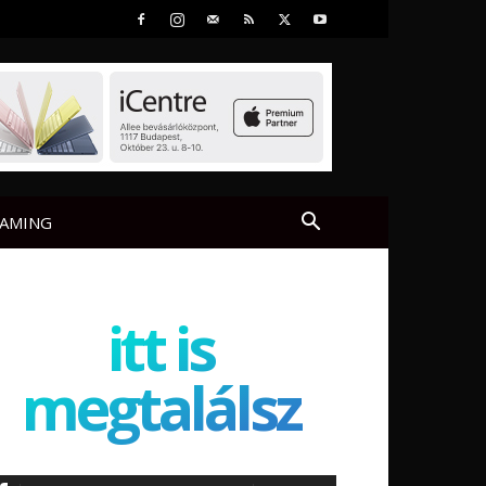
AMING
itt is
megtalálsz