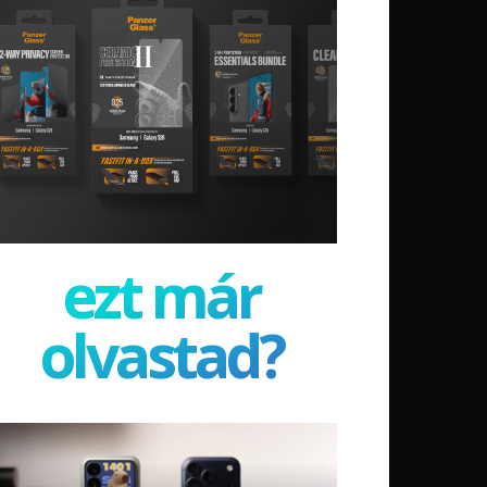
ezt már
olvastad?