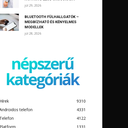
júl 29, 2026
BLUETOOTH FÜLHALLGATÓK –
MEGBÍZHATÓ ÉS KÉNYELMES
MODELLEK
júl 28, 2026
népszerű
kategóriák
Hírek
9310
Androidos telefon
4331
Telefon
4122
Platform
1331