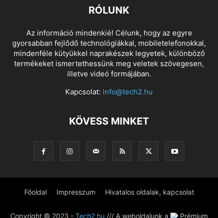
RÓLUNK
Az információ mindenkié! Célunk, hogy az egyre
gyorsabban fejlődő technológiákkal, mobiletelefonokkal,
mindenféle kütyükkel naprakészek legyetek, különböző
termékeket ismertethessünk meg veletek szövegesen,
illetve videó formájában.
Kapcsolat:
info@tech2.hu
KÖVESS MINKET
Főoldal
Impresszum
Hivatalos oldalak, kapcsolat
Copyright © 2023 -
Tech2.hu
/// A weboldalunk a
Prémium