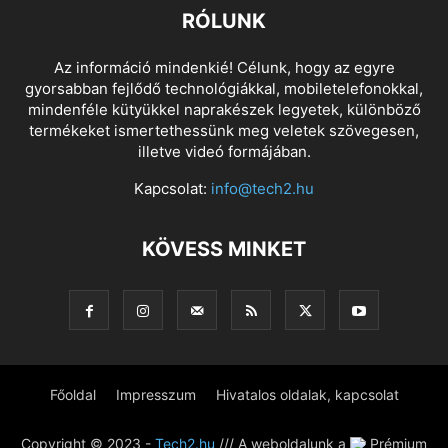
RÓLUNK
Az információ mindenkié! Célunk, hogy az egyre
gyorsabban fejlődő technológiákkal, mobiletelefonokkal,
mindenféle kütyükkel naprakészek legyetek, különböző
termékeket ismertethessünk meg veletek szövegesen,
illetve videó formájában.
Kapcsolat:
info@tech2.hu
KÖVESS MINKET
Főoldal
Impresszum
Hivatalos oldalak, kapcsolat
Copyright © 2023 -
Tech2.hu
/// A weboldalunk a
Prémium