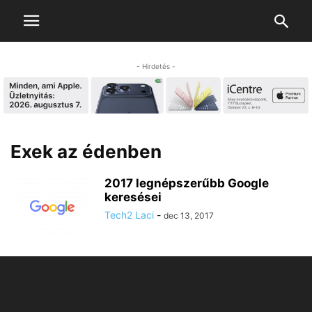
- Hirdetés -
Exek az édenben
2017 legnépszerűbb Google
keresései
Tech2 Laci
-
dec 13, 2017