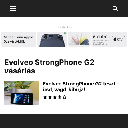
- Hirdetés -
Evolveo StrongPhone G2
vásárlás
Evolveo StrongPhone G2 teszt –
üsd, vágd, kibírja!